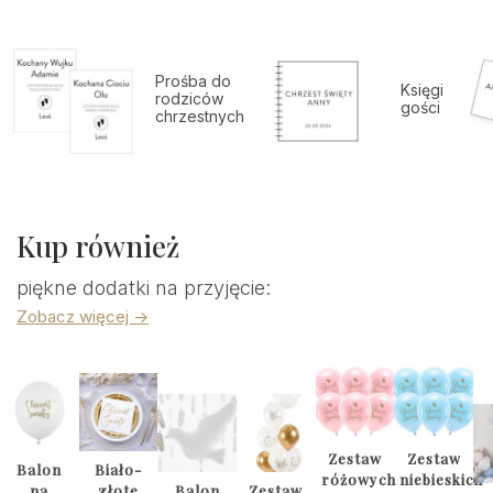
Prośba do
Księgi
rodziców
gości
chrzestnych
Kup również
piękne dodatki na przyjęcie:
Zobacz więcej ->
Zestaw
Zestaw
Balon
Biało-
różowych
niebieskich
na
złote
Balon
Zestaw