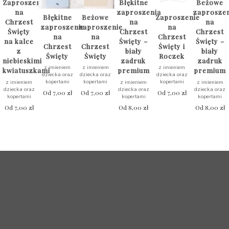
Zaproszenie
Błękitne
Beżowe
na
zaproszenia
zaprosze
Błękitne
Beżowe
Zaproszenie
Chrzest
na
na
zaproszenie
zaproszenie
na
Święty
Chrzest
Chrzest
na
na
Chrzest
na kalce
Święty –
Święty –
Chrzest
Chrzest
Święty i
z
biały
biały
Święty
Święty
Roczek
niebieskimi
zadruk
zadruk
z imieniem
z imieniem
z imieniem
kwiatuszkami
premium
premium
dziecka oraz
dziecka oraz
dziecka oraz
kopertami
kopertami
kopertami
z imieniem
z imieniem
z imieniem
dziecka oraz
dziecka oraz
dziecka oraz
Od
7,00
zł
Od
7,00
zł
Od
7,00
zł
kopertami
kopertami
kopertami
Od
7,00
zł
Od
8,00
zł
Od
8,00
zł