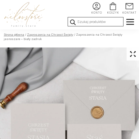
KONTO
KOSZYK
KONTAKT
Wyszukiwarka
produktów
Ślub i
Chrzest i
Urodziny i
Strona główna
/
Zaproszenia na Chrzest Święty
/ Zaproszenia na Chrzest Święty
Wesele
Komunia
okoliczności
jasnoszare – biały zadruk