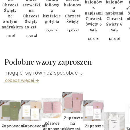
balonów
balonów
Chrzest
serwetki
foliowy
balonów
z
z
„
Święty
na
w
na
napisami
napisami
Ś
ze
Chrzest
kształcie
Chrzest
Chrzest
Chrzest
n
złotym
Święty
gołębia
Święty
Święty 6
Święty 6
nadrukiem
20 szt.
szt.
szt.
10,00
zł
14,50
zł
1,50
zł
13,50
zł
12,50
zł
12,50
zł
Podobne wzory zaproszeń
mogą ci się również spodobać ...
Zobacz więcej ->
Zaproszenia
Różowe
na
Zaproszenia
Zaproszenia
Zaproszenia
zaproszenia
Chrzest
Z