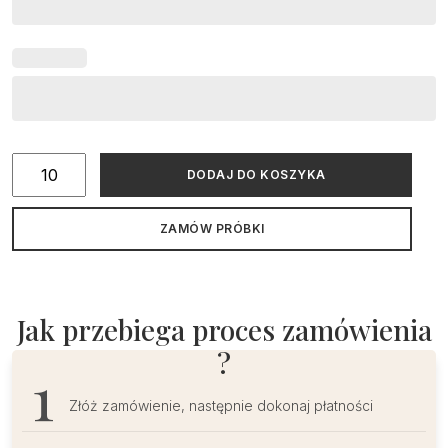
ilość
DODAJ DO KOSZYKA
Zaproszenia
na
ZAMÓW PRÓBKI
Chrzest
Święty
jasnoszare
-
Jak przebiega proces zamówienia
biały
?
zadruk
Złóż zamówienie, następnie dokonaj płatności