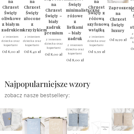
na
na
na
na
Święty
Chrzest
Chrzest
Chrzest
Zaproszeni
Chrzest
minimalistyczne
C
Święty
Święty
Święty z
na
Święty –
różowe
oliwkowe
złocone
różową
Chrzest
biały
z
z białym
z
szyfonową
Święty
zadruk
listkami
s
zadrukiem
krzyżykiem
wstążką
luxury
premium
– biały
z
z imieniem
z imieniem
z imieniem
zadruk
dz
Od
11,99
zł
z imieniem
dziecka oraz
dziecka oraz
dziecka oraz
k
dziecka oraz
kopertami
kopertami
kopertami
z imieniem
kopertami
O
dziecka oraz
Od
8,00
zł
Od
8,49
zł
Od
9,99
zł
Od
8,00
zł
kopertami
Od
8,00
zł
Najpopularniejsze wzory
zobacz nasze bestsellery: