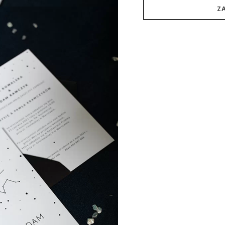
ślubne
Z
z
Waszymi
znakami
zodiaku