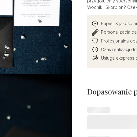
przygotujemy spersonali
Wodnik i Skorpion? Cze
Papier & jakość 
Personalizacja da
Profesjonalna obs
Czas realizacji d
Usługa ekspress d
Dopasowanie 