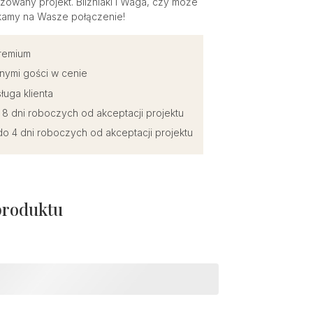
zowany projekt. Bliźniaki i Waga, czy może
kamy na Wasze połączenie!
premium
nymi gości w cenie
ługa klienta
o 8 dni roboczych od akceptacji projektu
o 4 dni roboczych od akceptacji projektu
produktu