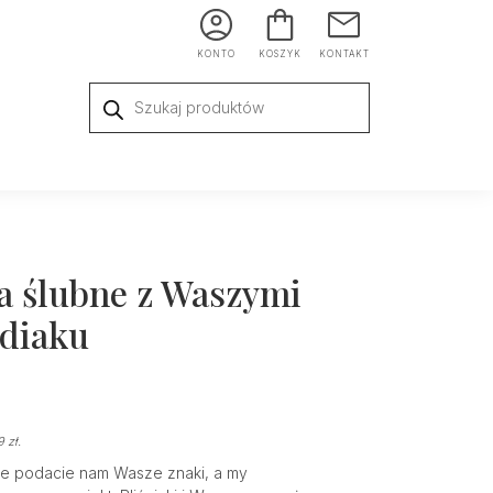
KONTO
KOSZYK
KONTAKT
Wyszukiwarka
produktów
a ślubne z Waszymi
diaku
99
zł
.
ie podacie nam Wasze znaki, a my