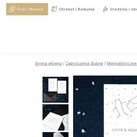
Ślub i Wesele
Chrzest i Komunia
Urodziny i ok
Strona główna
/
Zaproszenia Ślubne
/
Minimalistyczne