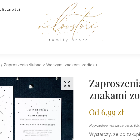
oliczności
/ Zaproszenia ślubne z Waszymi znakami zodiaku
Zaproszeni
znakami zo
Od
6,99
zł
Poprzednia najniższa cena:
6,
Wystarczy, że po zakup