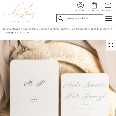
KONTO
KOSZYK
KONTAKT
Wyszukiwarka
produktów
Ślub i
Chrzest i
Urodziny i
Strona główna
/
Zaproszenia Ślubne
/
Minimalistyczne
/ Zaproszenia ślubne klasyczne z
Wesele
Komunia
okoliczności
zaokrąglonymi rogami