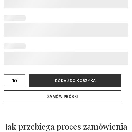
ilość
DODAJ DO KOSZYKA
Zaproszenia
ślubne
ZAMÓW PRÓBKI
złocone
eleganckie
w
okładce
Jak przebiega proces zamówienia