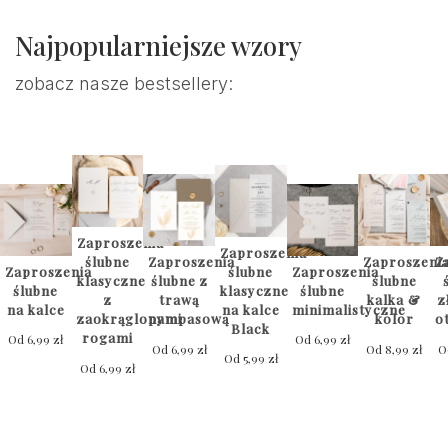
Najpopularniejsze wzory
zobacz nasze bestsellery:
Zaproszenia
Zaproszenia
ślubne
Zaproszenia
Zaproszeni
Z
Zaproszenia
ślubne
Zaproszenia
klasyczne
ślubne z
ślubne
ślubne
klasyczne
ślubne
z
trawą
kalka &
z
na kalce
na kalce
minimalistyczne
zaokrąglonymi
pampasową
kolor
o
Black
rogami
Od
6,99
zł
Od
6,99
zł
Od
6,99
zł
Od
8,99
zł
O
Od
5,99
zł
Od
6,99
zł