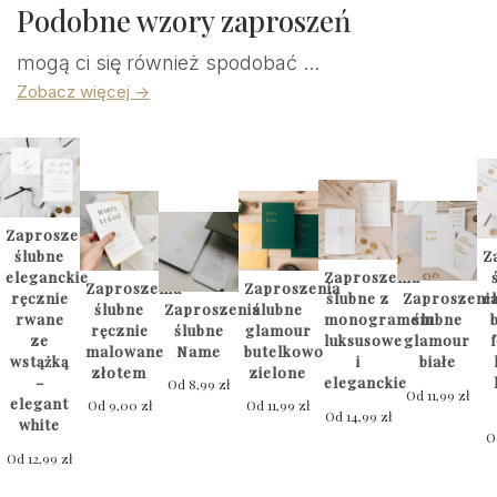
Podobne wzory zaproszeń
mogą ci się również spodobać ...
Zobacz więcej ->
Zaproszenia
ślubne
Z
eleganckie
Zaproszenia
Zaproszenia
Zaproszenia
ręcznie
ślubne z
Zaproszeni
e
ślubne
Zaproszenia
ślubne
rwane
monogramem
ślubne
ręcznie
ślubne
glamour
ze
luksusowe
glamour
malowane
Name
butelkowo
wstążką
i
białe
złotem
zielone
–
eleganckie
Od
8,99
zł
Od
11,99
zł
elegant
Od
9,00
zł
Od
11,99
zł
Od
14,99
zł
white
O
Od
12,99
zł