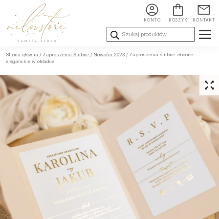
KONTO
KOSZYK
KONTAKT
Wyszukiwarka
produktów
Ślub i
Chrzest i
Urodziny i
Strona główna
/
Zaproszenia Ślubne
/
Nowości 2023
/ Zaproszenia ślubne złocone
Wesele
Komunia
okoliczności
eleganckie w okładce