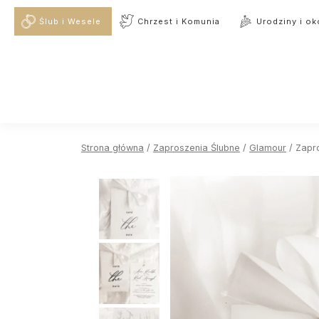
Ślub i Wesele
Chrzest i Komunia
Urodziny i ok
Strona główna
/
Zaproszenia Ślubne
/
Glamour
/ Zapr