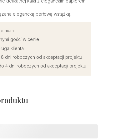
ie delikatnej kalki z eleganckim papierem
wiązana elegancką perłową wstążką.
premium
nymi gości w cenie
ługa klienta
o 8 dni roboczych od akceptacji projektu
o 4 dni roboczych od akceptacji projektu
produktu