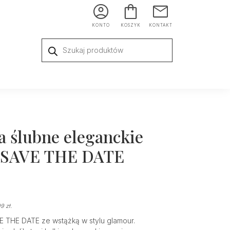
KONTO
KOSZYK
KONTAKT
Wyszukiwarka
produktów
a ślubne eleganckie
ą SAVE THE DATE
99
zł
.
E THE DATE ze wstążką w stylu glamour.