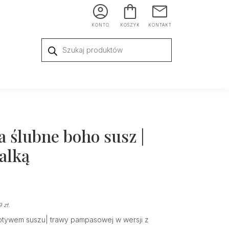
KONTO
KOSZYK
KONTAKT
Wyszukiwarka
produktów
a ślubne boho susz |
alką
49
zł
.
otywem suszu| trawy pampasowej w wersji z