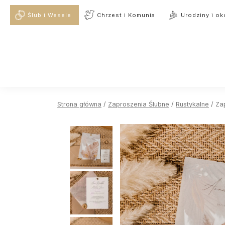
Ślub i Wesele
Chrzest i Komunia
Urodziny i ok
Strona główna
/
Zaproszenia Ślubne
/
Rustykalne
/ Za