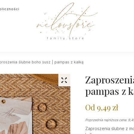
oliczności
proszenia ślubne boho susz | pampas z kalką
Zaproszeni
pampas z k
Od
9,49
zł
Poprzednia najniższa cena:
9,
Zaproszenia ślubne z m