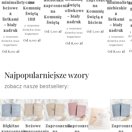
minimalistyczne
na
minimalisty
m
Świętą
zaproszenia
na
beżowe
Komunię
niebieskie
oliwkowe
na
Komunię
z
Świętą
z
– biały
Komunię
Świętą z
listkami
IHS
listkami
o
zadruk
Świętą
liściem
– biały
– biały
z imieniem
z imieniem
zadruk
zadruk
dziecka oraz
Od
7,00
zł
Od
7,00
zł
z
dziecka oraz
kopertami
dz
kopertami
z imieniem
z imieniem
Od
9,00
zł
dziecka oraz
dziecka oraz
Od
8,00
zł
kopertami
kopertami
O
Od
8,00
zł
Od
8,00
zł
Najpopularniejsze wzory
zobacz nasze bestsellery:
Błękitne
Beżowe
Zaproszenia
Zaproszenia
Zaprosze
zaproszenia
zaproszenia
na
na
na