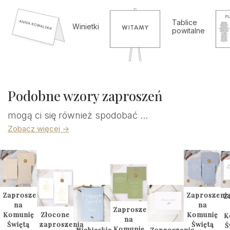
Tablice
Winietki
powitalne
Podobne wzory zaproszeń
mogą ci się również spodobać ...
Zobacz więcej ->
Zaproszenia
Zaproszeni
Z
na
na
Zaproszenia
Komunię
Złocone
Komunię
K
na
Świętą
zaproszenia
Świętą
Ś
Komunię
Niebieskie
Zaproszenia