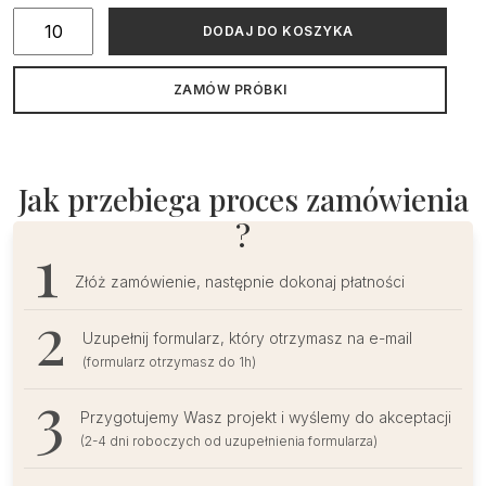
ilość
DODAJ DO KOSZYKA
Złocone
zaproszenia
ZAMÓW PRÓBKI
na
Komunię
Świętą
z
Jak przebiega proces zamówienia
imieniem
?
Złóż zamówienie, następnie dokonaj płatności
Uzupełnij formularz, który otrzymasz na e-mail
(formularz otrzymasz do 1h)
Przygotujemy Wasz projekt i wyślemy do akceptacji
(2-4 dni roboczych od uzupełnienia formularza)