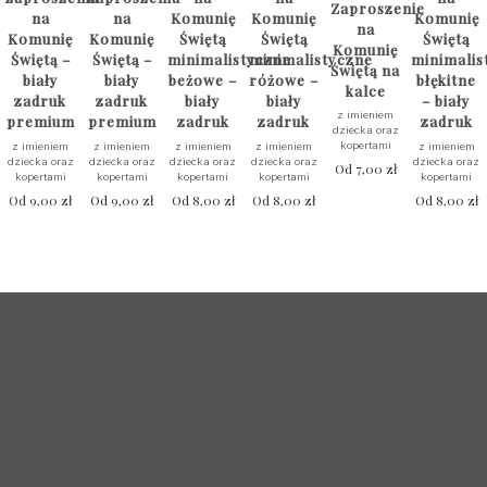
Zaproszenie
na
na
Komunię
Komunię
Komunię
na
Komunię
Komunię
Świętą
Świętą
Świętą
Komunię
Świętą –
Świętą –
minimalistyczne
minimalistyczne
minimalis
Świętą na
biały
biały
beżowe –
różowe –
błękitne
kalce
zadruk
zadruk
biały
biały
– biały
z imieniem
premium
premium
zadruk
zadruk
zadruk
dziecka oraz
kopertami
z imieniem
z imieniem
z imieniem
z imieniem
z imieniem
dziecka oraz
dziecka oraz
dziecka oraz
dziecka oraz
dziecka oraz
Od
7,00
zł
kopertami
kopertami
kopertami
kopertami
kopertami
Od
9,00
zł
Od
9,00
zł
Od
8,00
zł
Od
8,00
zł
Od
8,00
zł