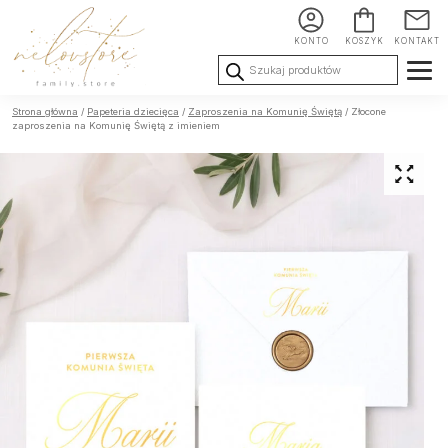
KONTO
KOSZYK
KONTAKT
Wyszukiwarka
produktów
Ślub i
Chrzest i
Urodziny i
Strona główna
/
Papeteria dziecięca
/
Zaproszenia na Komunię Świętą
/ Złocone
Wesele
Komunia
okoliczności
zaproszenia na Komunię Świętą z imieniem