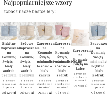
Najpopularniejsze wzory
zobacz nasze bestsellery:
Błękitne
Beżowe
Zaproszenia
Zaproszenia
Zaprosze
zaproszenia
zaproszenia
na
na
na
Zaproszenie
na
na
Komunię
Komunię
Komunię
na
Komunię
Komunię
Świętą
Świętą
Świętą
Komunię
Świętą –
Świętą –
minimalistyczne
minimalistyczne
minimalis
Świętą na
biały
biały
beżowe –
różowe –
błękitne
kalce
zadruk
zadruk
biały
biały
– biały
z imieniem
premium
premium
zadruk
zadruk
zadruk
dziecka oraz
kopertami
z imieniem
z imieniem
z imieniem
z imieniem
z imieniem
dziecka oraz
dziecka oraz
dziecka oraz
dziecka oraz
dziecka oraz
Od
7,00
zł
kopertami
kopertami
kopertami
kopertami
kopertami
Od
9,00
zł
Od
9,00
zł
Od
8,00
zł
Od
8,00
zł
Od
8,00
zł