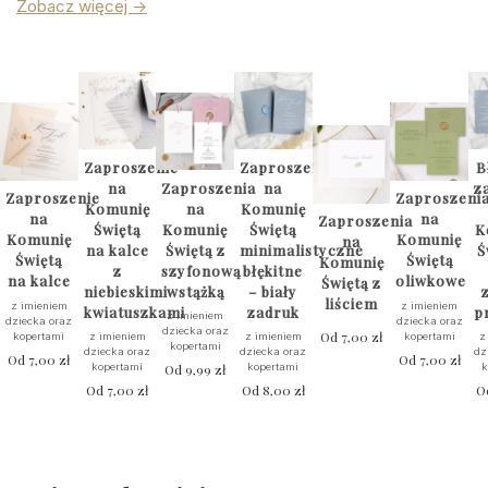
Zobacz więcej ->
Zaproszenie
Zaproszenia
B
na
Zaproszenia
na
z
Zaproszenie
Zaproszeni
Komunię
na
Komunię
na
na
Zaproszenia
Świętą
Komunię
Świętą
K
Komunię
Komunię
na
na kalce
Świętą z
minimalistyczne
Ś
Świętą
Świętą
Komunię
z
szyfonową
błękitne
na kalce
oliwkowe
Świętą z
niebieskimi
wstążką
– biały
liściem
z imieniem
z imieniem
kwiatuszkami
zadruk
p
z imieniem
dziecka oraz
dziecka oraz
dziecka oraz
Od
7,00
zł
kopertami
kopertami
z imieniem
z imieniem
z
kopertami
dziecka oraz
dziecka oraz
dz
Od
7,00
zł
Od
7,00
zł
kopertami
Od
9,99
zł
kopertami
k
Od
7,00
zł
Od
8,00
zł
O