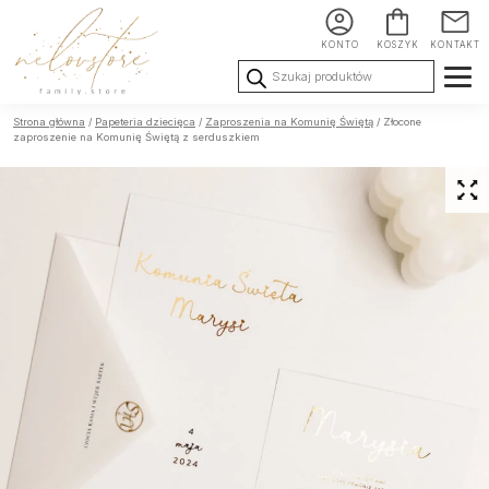
KONTO
KOSZYK
KONTAKT
Wyszukiwarka
produktów
Ślub i
Chrzest i
Urodziny i
Strona główna
/
Papeteria dziecięca
/
Zaproszenia na Komunię Świętą
/ Złocone
Wesele
Komunia
okoliczności
zaproszenie na Komunię Świętą z serduszkiem