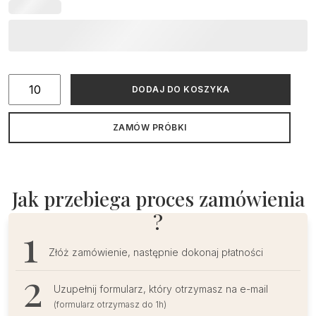
ilość
DODAJ DO KOSZYKA
Złocone
zaproszenie
ZAMÓW PRÓBKI
na
Komunię
Świętą
z
Jak przebiega proces zamówienia
serduszkiem
?
Złóż zamówienie, następnie dokonaj płatności
Uzupełnij formularz, który otrzymasz na e-mail
(formularz otrzymasz do 1h)