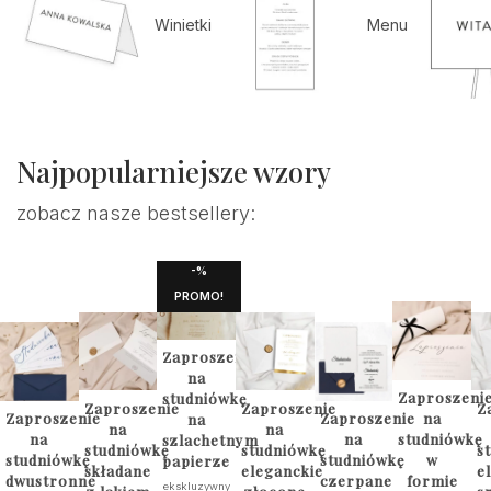
Winietki
Menu
Najpopularniejsze wzory
zobacz nasze bestsellery:
-%
PROMO!
Zaproszenia
na
Zaproszeni
studniówkę
Zaproszenie
Zaproszenie
Z
Zaproszenie
Zaproszenie
na
na
na
na
na
na
studniówkę
szlachetnym
studniówkę
studniówkę
s
studniówkę
studniówkę
w
papierze
składane
eleganckie
e
dwustronne
czerpane
formie
ekskluzywny