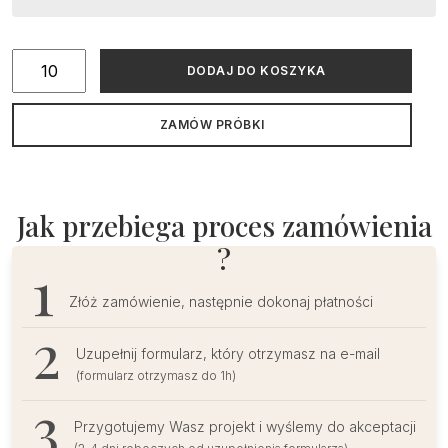
ilość
DODAJ DO KOSZYKA
Zaproszenie
na
ZAMÓW PRÓBKI
studniówkę
czerpane
Jak przebiega proces zamówienia
?
Złóż zamówienie, następnie dokonaj płatności
Uzupełnij formularz, który otrzymasz na e-mail
(formularz otrzymasz do 1h)
Przygotujemy Wasz projekt i wyślemy do akceptacji