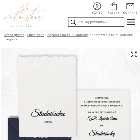
KONTO
KOSZYK
KONTAKT
Wyszukiwarka
produktów
Ślub i
Chrzest i
Urodziny i
Strona główna
/
Studniówka
/
Zaproszenia na Studniówkę
/ Zaproszenie na studniówkę
Wesele
Komunia
okoliczności
czerpane