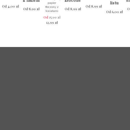
z lakiem
złocone
s
listu
papier
Od
4,00
zł
Od
8,99
zł
tłoczony z
Od
8,99
zł
Od
8,99
zł
O
kwiatami
Od
6,00
zł
Od
15,99
zł
Pierwotna
12,99
zł
Aktualna
cena
cena
wynosiła:
wynosi:
15,99 zł.
12,99 zł.