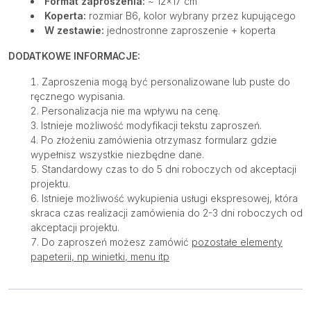
Format zaproszenia:
~ 12×17 cm
Koperta:
rozmiar B6, kolor wybrany przez kupującego
W zestawie:
jednostronne zaproszenie + koperta
DODATKOWE INFORMACJE:
Zaproszenia mogą być personalizowane lub puste do
ręcznego wypisania.
Personalizacja nie ma wpływu na cenę.
Istnieje możliwość modyfikacji tekstu zaproszeń.
Po złożeniu zamówienia otrzymasz formularz gdzie
wypełnisz wszystkie niezbędne dane.
Standardowy czas to do 5 dni roboczych od akceptacji
projektu.
Istnieje możliwość wykupienia usługi ekspresowej, która
skraca czas realizacji zamówienia do 2-3 dni roboczych od
akceptacji projektu.
Do zaproszeń możesz zamówić
pozostałe elementy
papeterii, np winietki, menu itp