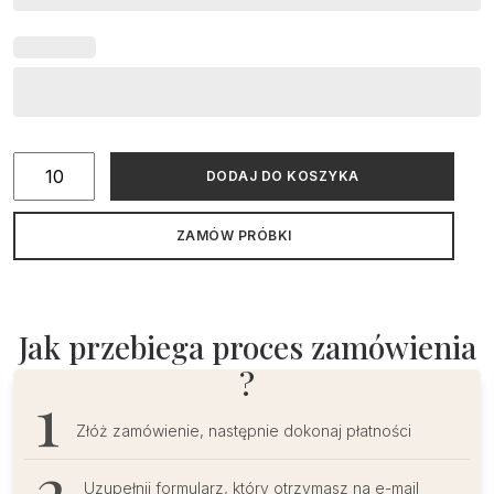
ilość
DODAJ DO KOSZYKA
Zaproszenie
na
ZAMÓW PRÓBKI
studniówkę
na
kalce
Jak przebiega proces zamówienia
?
Złóż zamówienie, następnie dokonaj płatności
Uzupełnij formularz, który otrzymasz na e-mail