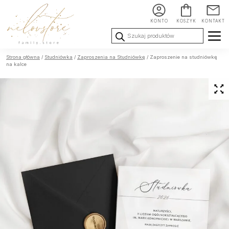
KONTO
KOSZYK
KONTAKT
Wyszukiwarka
produktów
Ślub i
Chrzest i
Urodziny i
Strona główna
/
Studniówka
/
Zaproszenia na Studniówkę
/ Zaproszenie na studniówkę
Wesele
Komunia
okoliczności
na kalce