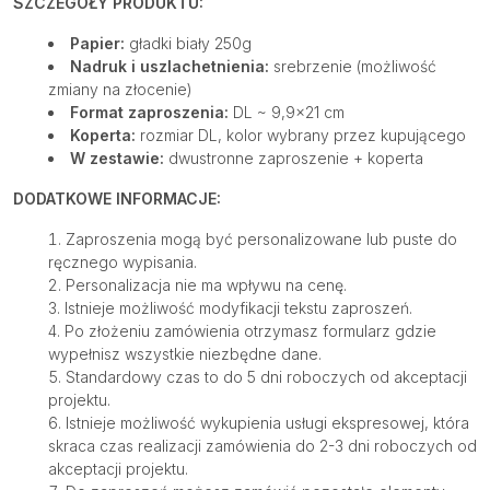
SZCZEGÓŁY PRODUKTU:
Papier:
gładki biały 250g
Nadruk i uszlachetnienia:
srebrzenie (możliwość
zmiany na złocenie)
Format zaproszenia:
DL ~ 9,9×21 cm
Koperta:
rozmiar DL, kolor wybrany przez kupującego
W zestawie:
dwustronne zaproszenie + koperta
DODATKOWE INFORMACJE:
Zaproszenia mogą być personalizowane lub puste do
ręcznego wypisania.
Personalizacja nie ma wpływu na cenę.
Istnieje możliwość modyfikacji tekstu zaproszeń.
Po złożeniu zamówienia otrzymasz formularz gdzie
wypełnisz wszystkie niezbędne dane.
Standardowy czas to do 5 dni roboczych od akceptacji
projektu.
Istnieje możliwość wykupienia usługi ekspresowej, która
skraca czas realizacji zamówienia do 2-3 dni roboczych od
akceptacji projektu.