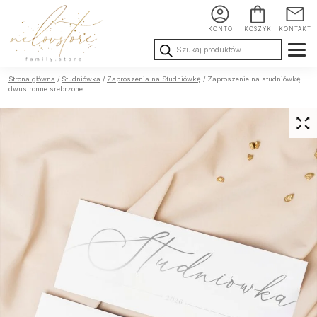
KONTO
KOSZYK
KONTAKT
Wyszukiwarka
produktów
Ślub i
Chrzest i
Urodziny i
Strona główna
/
Studniówka
/
Zaproszenia na Studniówkę
/ Zaproszenie na studniówkę
Wesele
Komunia
okoliczności
dwustronne srebrzone