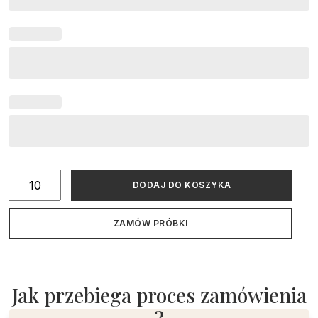
ilość
DODAJ DO KOSZYKA
Zaproszenie
na
ZAMÓW PRÓBKI
studniówkę
dwustronne
srebrzone
Jak przebiega proces zamówienia