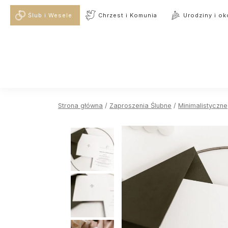
Ślub i Wesele
Chrzest i Komunia
Urodziny i ok
Strona główna
/
Zaproszenia Ślubne
/
Minimalistyczne