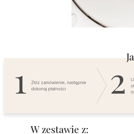
J
U
Złóż zamówienie, następnie
o
dokonaj płatności
(
W zestawie z: