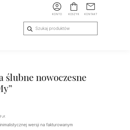
KONTO
KOSZYK
KONTAKT
Wyszukiwarka
produktów
a ślubne nowoczesne
My”
99
zł
.
nimalistycznej wersji na fakturowanym