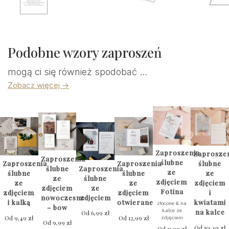
Podobne wzory zaproszeń
mogą ci się również spodobać ...
Zobacz więcej ->
Zaproszenia
Zaprosze
Zaproszenia
ślubne
Zaproszenia
Zaproszenia
ślubne
ślubne
Zaproszenia
ze
ślubne
ślubne
ze
ze
ślubne
zdjęciem
ze
ze
zdjęciem
zdjęciem
ze
Fotina
zdjęciem
zdjęciem
i
nowoczesne
zdjęciem
i kalką
otwierane
kwiatami
złocone & na
– bow
kalce ze
na kalce
Od
6,99
zł
Od
9,49
zł
Od
12,99
zł
zdjęciem
Od
9,99
zł
Od
10,49
zł
Od
11,99
zł