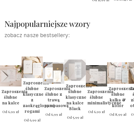
Najpopularniejsze wzory
zobacz nasze bestsellery:
Zaproszenia
Zaproszenia
ślubne
Zaproszenia
Zaproszeni
Z
Zaproszenia
ślubne
Zaproszenia
klasyczne
ślubne z
ślubne
ślubne
klasyczne
ślubne
z
trawą
kalka &
z
na kalce
na kalce
minimalistyczne
zaokrąglonymi
pampasową
kolor
o
Black
rogami
Od
6,99
zł
Od
6,99
zł
Od
6,99
zł
Od
8,99
zł
O
Od
5,99
zł
Od
6,99
zł