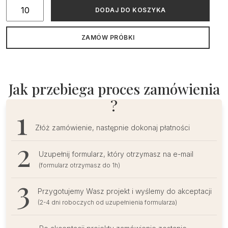
ilość
DODAJ DO KOSZYKA
Zaproszenia
ślubne
ZAMÓW PRÓBKI
ze
zdjęciem
Jak przebiega proces zamówienia
?
Złóż zamówienie, następnie dokonaj płatności
Uzupełnij formularz, który otrzymasz na e-mail
(formularz otrzymasz do 1h)
Przygotujemy Wasz projekt i wyślemy do akceptacji
(2-4 dni roboczych od uzupełnienia formularza)