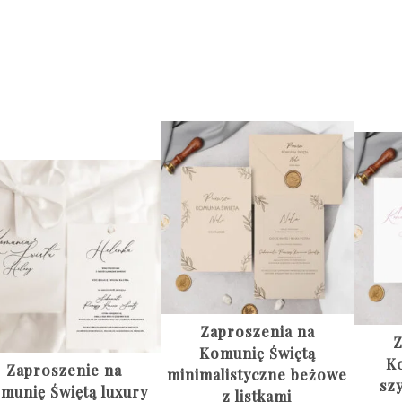
Zaproszenia na
Z
Komunię Świętą
Ko
Zaproszenie na
minimalistyczne beżowe
sz
munię Świętą luxury
z listkami