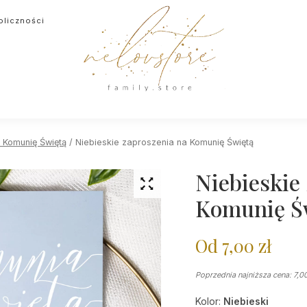
oliczności
 Komunię Świętą
/ Niebieskie zaproszenia na Komunię Świętą
Niebieskie
Komunię Ś
Od
7,00
zł
Poprzednia najniższa cena:
7,0
Kolor:
Niebieski