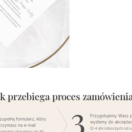
ak przebiega proces zamówienia
Przygotujemy Wasz pr
zupełnij formularz, który
wyślemy do akceptac
trzymasz na e-mail
(2-4 dni roboczych od u
formularz otrzymasz do 1h)