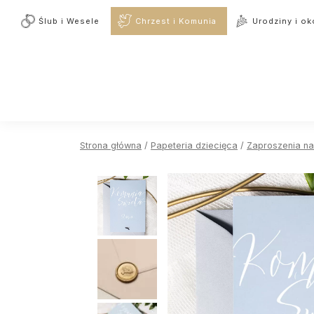
Ślub i Wesele
Chrzest i Komunia
Urodziny i ok
Strona główna
/
Papeteria dziecięca
/
Zaproszenia na