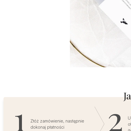
J
U
Złóż zamówienie, następnie
o
dokonaj płatności
(