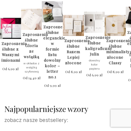
Zaproszenia
ślubne
Z
Zaproszenia
Zaproszenie
eleganckie
ślubne
Zaproszenia
Zaproszeni
ślubne
Zaproszenia
w
e
Gloria
ślubne
ślubne
kaligraficzne
ślubne z
formie
ze
Razem
minimalisty
Julin
Waszymi
listu
wstążką
Lepiej
złocone
imionami
dowolny
dowolny
złocone
Classy
w okładce z
kolor
kolor –
wstążką
Od
6,99
zł
papieru
letter
Od
8,99
zł
Od
8,99
zł
szyfonową
Od
6,99
zł
no.1
Od
14,49
zł
O
Od
9,99
zł
Najpopularniejsze wzory
zobacz nasze bestsellery: